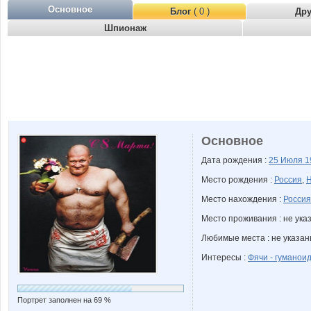
Основное
Блог
( 0 )
Др
Шпионаж
Основное
Дата рождения :
25 Июля
1
Место рождения :
Россия
,
Н
Место нахождения :
Россия
Место проживания : не ука
Любимые места : не указа
Интересы :
Фячи - гуманои
Портрет заполнен на 69 %