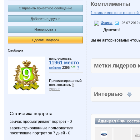
Комплименты
Отправить приватное сообщение
1 комплиментов в гостевой 
Добавить в друзья
Фаина
26.07.2012 
Игнорировать
Душечка!
Сделать подарок
Вы не авторизованы! Чтоб
Свободка
популярность:
11961 место
Метки лидеров
+10 ↑
рейтинг
2396
?
Привилегированный
пользователь
9
уровня
Интервью
Статистика портрета:
Адмирал Фяч состо
сейчас просматривают портрет - 0
зарегистрированные пользователи
посетившие портрет за 7 дней - 0
Фо