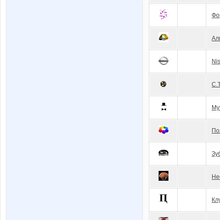
Фо
Ал
Ni
С.Т
Му
По
Зу
Не
Кл